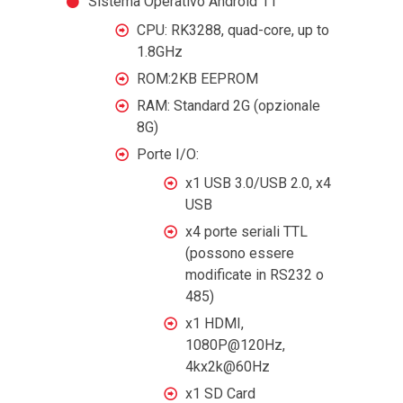
Sistema Operativo Android 11
CPU: RK3288, quad-core, up to
1.8GHz
ROM:2KB EEPROM
RAM: Standard 2G (opzionale
8G)
Porte I/O:
x1 USB 3.0/USB 2.0, x4
USB
x4 porte seriali TTL
(possono essere
modificate in RS232 o
485)
x1 HDMI,
1080P@120Hz,
4kx2k@60Hz
x1 SD Card