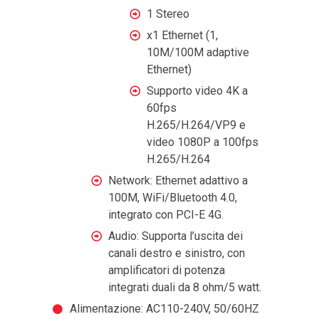
1 Stereo
x1 Ethernet (1,
10M/100M adaptive
Ethernet)
Supporto video 4K a
60fps
H.265/H.264/VP9 e
video 1080P a 100fps
H.265/H.264
Network: Ethernet adattivo a
100M, WiFi/Bluetooth 4.0,
integrato con PCI-E 4G.
Audio: Supporta l’uscita dei
canali destro e sinistro, con
amplificatori di potenza
integrati duali da 8 ohm/5 watt.
Alimentazione: AC110-240V, 50/60HZ